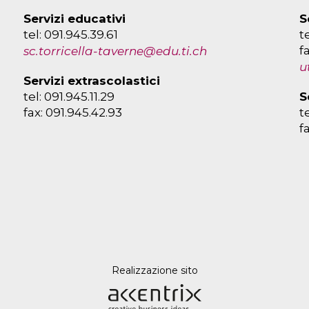
Servizi educativi
S
tel: 091.945.39.61
t
f
sc.torricella-taverne@edu.ti.ch
u
Servizi extrascolastici
tel: 091.945.11.29
S
fax: 091.945.42.93
t
f
Realizzazione sito