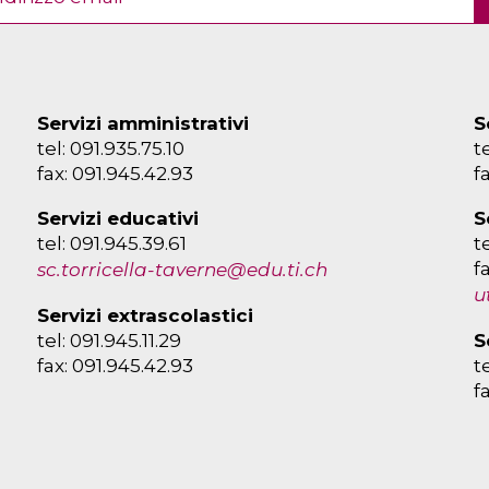
Servizi amministrativi
S
tel: 091.935.75.10
t
fax: 091.945.42.93
f
Servizi educativi
S
tel: 091.945.39.61
t
f
sc.torricella-taverne@edu.ti.ch
u
Servizi extrascolastici
tel: 091.945.11.29
S
fax: 091.945.42.93
t
f