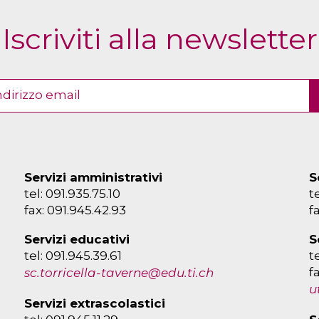
Iscriviti alla newsletter
Servizi amministrativi
S
tel: 091.935.75.10
t
fax: 091.945.42.93
f
Servizi educativi
S
tel: 091.945.39.61
t
f
sc.torricella-taverne@edu.ti.ch
u
Servizi extrascolastici