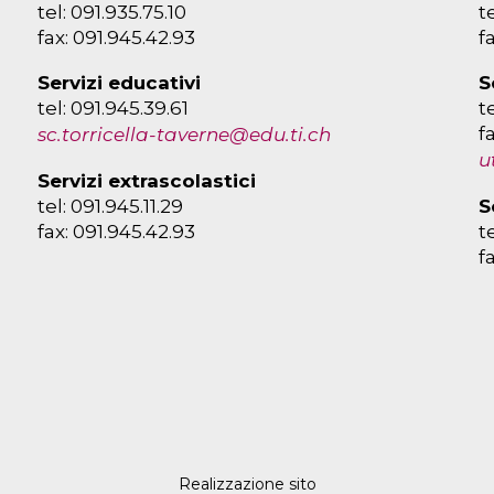
tel: 091.935.75.10
t
fax: 091.945.42.93
f
Servizi educativi
S
tel: 091.945.39.61
t
f
sc.torricella-taverne@edu.ti.ch
u
Servizi extrascolastici
tel: 091.945.11.29
S
fax: 091.945.42.93
t
f
Realizzazione sito