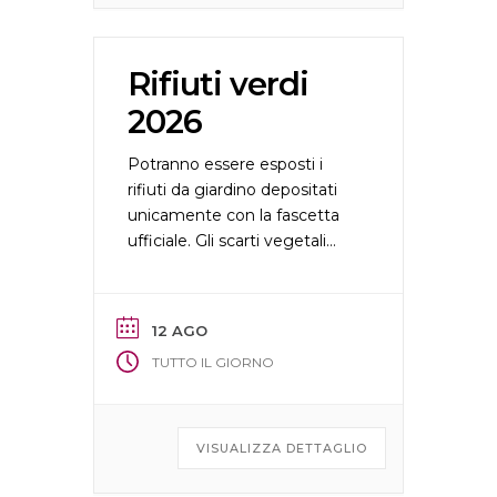
Rifiuti verdi
2026
Potranno essere esposti i
rifiuti da giardino depositati
unicamente con la fascetta
ufficiale. Gli scarti vegetali
dovranno essere esposti
unicamente il giorno della
raccolta e ritirati entro la sera
12 AGO
medesima.
TUTTO IL GIORNO
VISUALIZZA DETTAGLIO