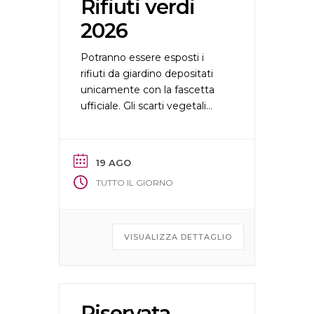
Rifiuti verdi
2026
Potranno essere esposti i
rifiuti da giardino depositati
unicamente con la fascetta
ufficiale. Gli scarti vegetali
dovranno essere esposti
unicamente il giorno della
raccolta e ritirati entro la sera
19 AGO
medesima.
TUTTO IL GIORNO
VISUALIZZA DETTAGLIO
Riservata