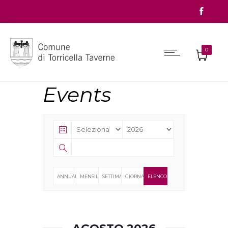
0
Events
ANNUALE
MENSILE
SETTIMANALE
GIORNALIERO
ELENCO