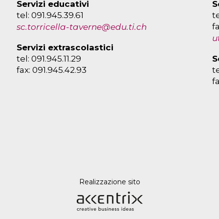
Servizi educativi
S
tel: 091.945.39.61
t
f
sc.torricella-taverne@edu.ti.ch
u
Servizi extrascolastici
tel: 091.945.11.29
S
fax: 091.945.42.93
t
f
Realizzazione sito