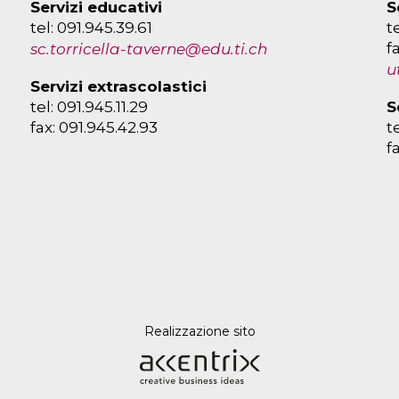
Servizi educativi
S
tel: 091.945.39.61
t
f
sc.torricella-taverne@edu.ti.ch
u
Servizi extrascolastici
tel: 091.945.11.29
S
fax: 091.945.42.93
t
f
Realizzazione sito