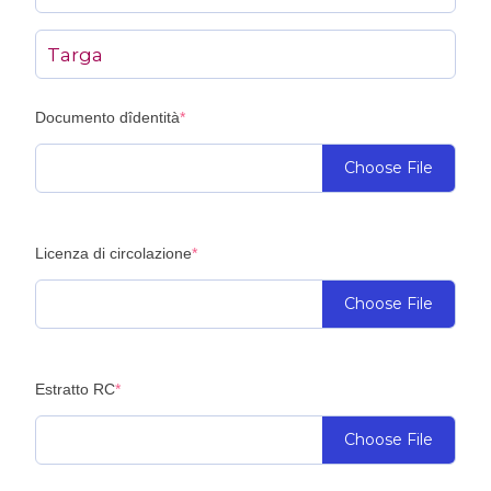
(required)
Documento dîdentità
*
Choose File
(required)
Licenza di circolazione
*
Choose File
(required)
Estratto RC
*
Choose File