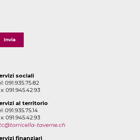
ervizi sociali
el: 091.935.75.82
ax: 091.945.42.93
ervizi al territorio
el: 091.935.75.14
ax: 091.945.42.93
tc@torricella-taverne.ch
ervizi finanziari