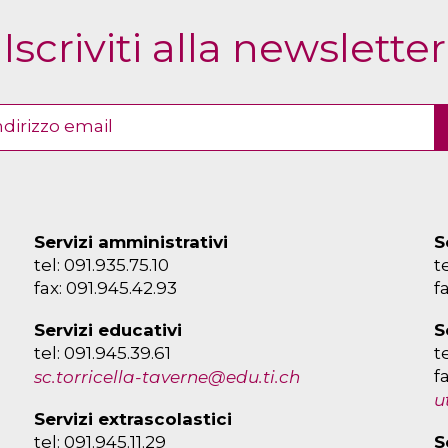
Iscriviti alla newsletter
Servizi amministrativi
S
tel: 091.935.75.10
t
fax: 091.945.42.93
f
Servizi educativi
S
tel: 091.945.39.61
t
f
sc.torricella-taverne@edu.ti.ch
u
Servizi extrascolastici
tel: 091.945.11.29
S