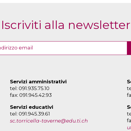
Iscriviti alla newsletter
Servizi amministrativi
S
tel: 091.935.75.10
t
fax: 091.945.42.93
f
Servizi educativi
S
tel: 091.945.39.61
t
f
sc.torricella-taverne@edu.ti.ch
u