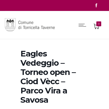
0
Eagles
Vedeggio –
Torneo open –
Ciod Vècc –
Parco Vira a
Savosa