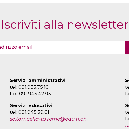
Iscriviti alla newsletter
Servizi amministrativi
S
tel: 091.935.75.10
t
fax: 091.945.42.93
f
Servizi educativi
S
tel: 091.945.39.61
t
f
sc.torricella-taverne@edu.ti.ch
u