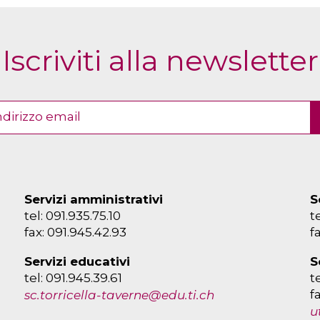
Iscriviti alla newsletter
Servizi amministrativi
S
tel: 091.935.75.10
t
fax: 091.945.42.93
f
Servizi educativi
S
tel: 091.945.39.61
t
f
sc.torricella-taverne@edu.ti.ch
u