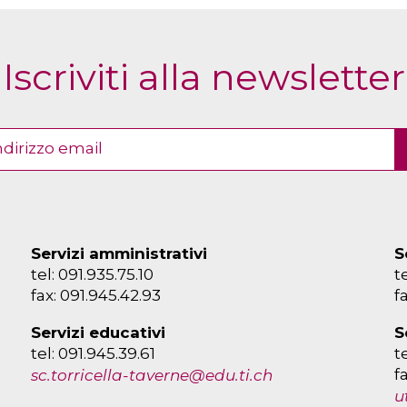
Iscriviti alla newsletter
Servizi amministrativi
S
tel: 091.935.75.10
t
fax: 091.945.42.93
f
Servizi educativi
S
tel: 091.945.39.61
t
f
sc.torricella-taverne@edu.ti.ch
u