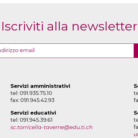
Iscriviti alla newsletter
Servizi amministrativi
S
tel: 091.935.75.10
t
fax: 091.945.42.93
f
Servizi educativi
S
tel: 091.945.39.61
t
f
sc.torricella-taverne@edu.ti.ch
u