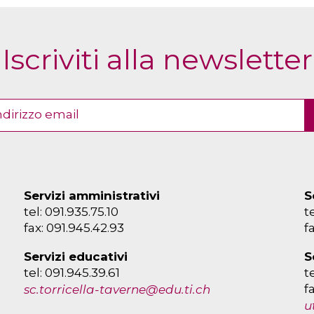
Iscriviti alla newsletter
Servizi amministrativi
S
tel: 091.935.75.10
t
fax: 091.945.42.93
f
Servizi educativi
S
tel: 091.945.39.61
t
f
sc.torricella-taverne@edu.ti.ch
u